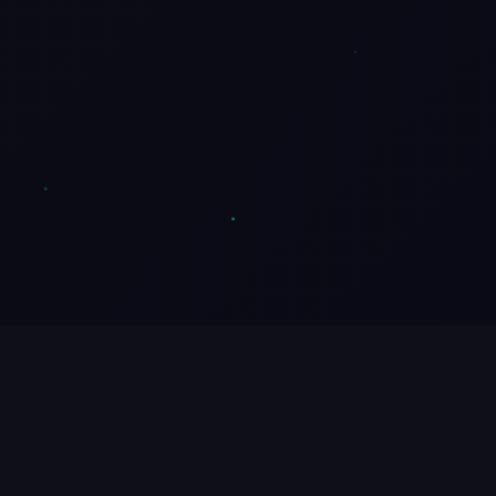
实时比分与赛程
比分滚动更新，进球弹窗提醒，按联赛与日期自由筛选